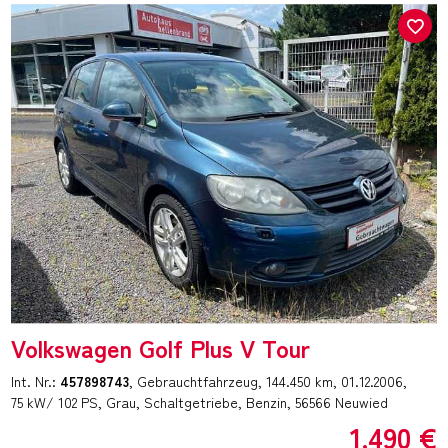
Volkswagen Golf Plus V Tour
Int. Nr.:
457898743
Gebrauchtfahrzeug
144.450 km
01.12.2006
75 kW/ 102 PS
Grau
Schaltgetriebe
Benzin
56566 Neuwied
1.490 €