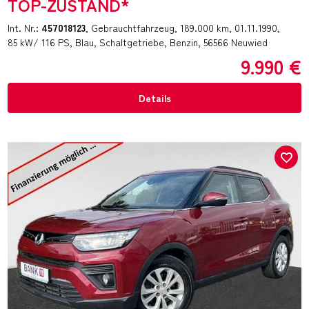
TOP-ZUSTAND*
Int. Nr.:
457018123
Gebrauchtfahrzeug
189.000 km
01.11.1990
85 kW/ 116 PS
Blau
Schaltgetriebe
Benzin
56566 Neuwied
9.990 €
Details