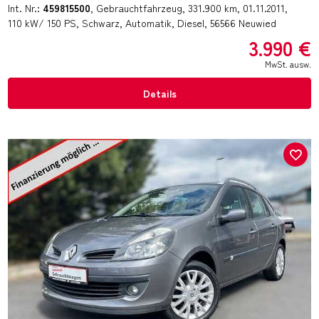
Int. Nr.:
459815500
Gebrauchtfahrzeug
331.900 km
01.11.2011
110 kW/ 150 PS
Schwarz
Automatik
Diesel
56566 Neuwied
3.990 €
MwSt. ausw.
Details