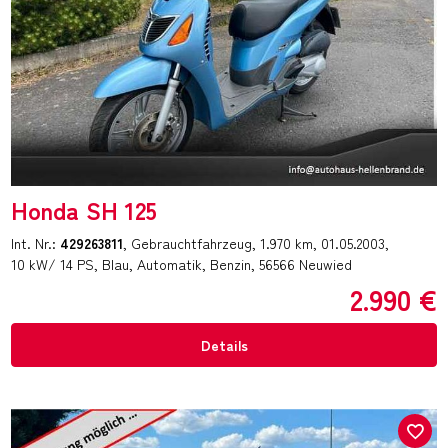
Honda SH 125
Int. Nr.:
429263811
Gebrauchtfahrzeug
1.970 km
01.05.2003
10 kW/ 14 PS
Blau
Automatik
Benzin
56566 Neuwied
2.990 €
Details