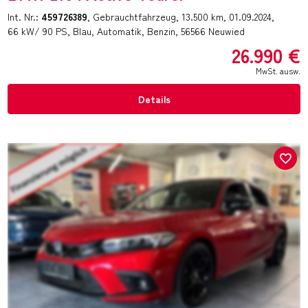
Int. Nr.:
459726389
Gebrauchtfahrzeug
13.500 km
01.09.2024
66 kW/ 90 PS
Blau
Automatik
Benzin
56566 Neuwied
26.990 €
MwSt. ausw.
Details