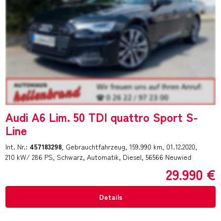
Audi A6 Lim. 50 TDI quattro Sport S-
Line
Int. Nr.:
457183298
Gebrauchtfahrzeug
159.990 km
01.12.2020
210 kW/ 286 PS
Schwarz
Automatik
Diesel
56566 Neuwied
29.990 €
Details