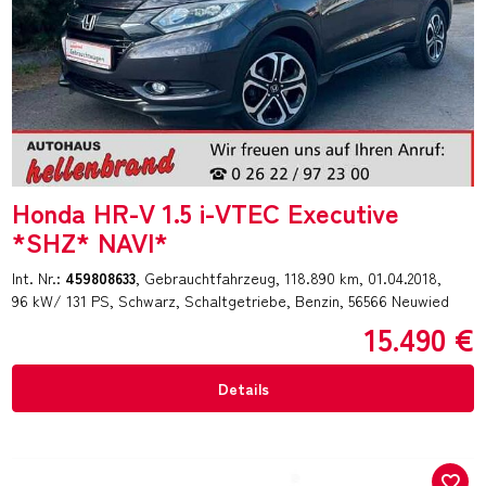
Honda HR-V 1.5 i-VTEC Executive
*SHZ* NAVI*
Int. Nr.:
459808633
Gebrauchtfahrzeug
118.890 km
01.04.2018
96 kW/ 131 PS
Schwarz
Schaltgetriebe
Benzin
56566 Neuwied
15.490 €
Details