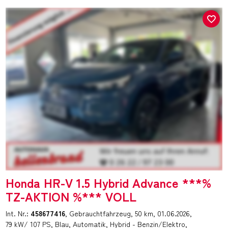
Honda HR-V 1.5 Hybrid Advance ***%
TZ-AKTION %*** VOLL
Int. Nr.:
458677416
Gebrauchtfahrzeug
50 km
01.06.2026
79 kW/ 107 PS
Blau
Automatik
Hybrid - Benzin/Elektro