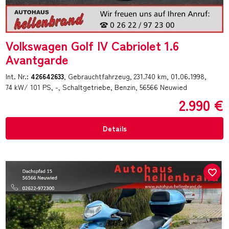
Volkswagen Golf IV Cabriolet 1.6
Avantgarde
Int. Nr.:
426642633
Gebrauchtfahrzeug
231.740 km
01.06.1998
74 kW/ 101 PS
-
Schaltgetriebe
Benzin
56566 Neuwied
2.990 €
Details