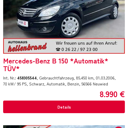
Mercedes-Benz B 150 *Automatik*
TÜV*
Int. Nr.:
458305544
Gebrauchtfahrzeug
85.450 km
01.03.2006
70 kW/ 95 PS
Schwarz
Automatik
Benzin
56566 Neuwied
8.990 €
Details