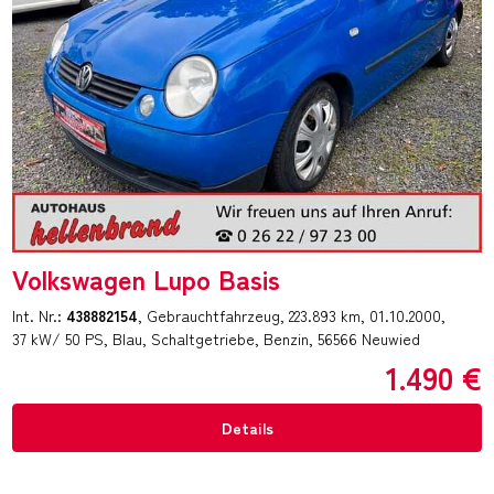
Volkswagen Lupo Basis
Int. Nr.:
438882154
Gebrauchtfahrzeug
223.893 km
01.10.2000
37 kW/ 50 PS
Blau
Schaltgetriebe
Benzin
56566 Neuwied
1.490 €
Details