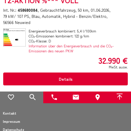
TZ-AKTION %*** VOLL
Int. Nr.:
458680084
Gebrauchtfahrzeug
50 km
01.06.2026
79 kW/ 107 PS
Blau
Automatik
Hybrid - Benzin/Elektro
56566 Neuwied
Energieverbrauch kombiniert: 5,4 l/100km
CO₂-Emissionen kombiniert: 122 g/km
CO₂-Klasse: D
Information über den Energieverbrauch und die CO₂-
Emissionen des neuen PKW
32.990 €
MwSt. ausw.
Details
Kontakt
Impressum
Datenschutz