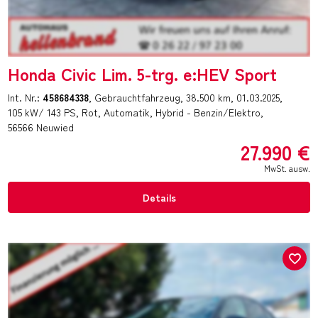
Honda Civic Lim. 5-trg. e:HEV Sport
Int. Nr.:
458684338
Gebrauchtfahrzeug
38.500 km
01.03.2025
105 kW/ 143 PS
Rot
Automatik
Hybrid - Benzin/Elektro
56566 Neuwied
27.990 €
MwSt. ausw.
Details