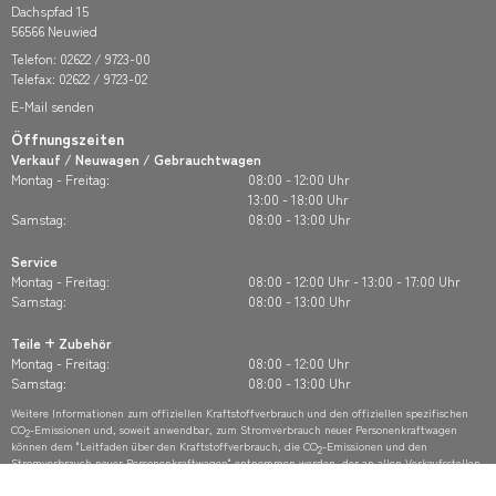
Dachspfad 15
56566 Neuwied
Telefon:
02622 / 9723-00
Telefax: 02622 / 9723-02
E-Mail senden
Öffnungszeiten
Verkauf / Neuwagen / Gebrauchtwagen
Montag - Freitag:
08:00 - 12:00 Uhr
13:00 - 18:00 Uhr
Samstag:
08:00 - 13:00 Uhr
Service
Montag - Freitag:
08:00 - 12:00 Uhr - 13:00 - 17:00 Uhr
Samstag:
08:00 - 13:00 Uhr
Teile + Zubehör
Montag - Freitag:
08:00 - 12:00 Uhr
Samstag:
08:00 - 13:00 Uhr
Weitere Informationen zum offiziellen Kraftstoffverbrauch und den offiziellen spezifischen
CO
-Emissionen und, soweit anwendbar, zum Stromverbrauch neuer Personenkraftwagen
2
können dem "Leitfaden über den Kraftstoffverbrauch, die CO
-Emissionen und den
2
Stromverbrauch neuer Personenkraftwagen" entnommen werden, der an allen Verkaufsstellen
und bei der Deutschen Automobil Treuhand GmbH (DAT) unter
www.dat.de
unentgeltlich
erhältlich ist.