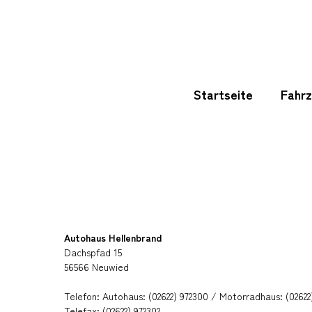
Startseite
Fahr
Autohaus Hellenbrand
Dachspfad 15
56566 Neuwied
Telefon:
Autohaus: (02622) 972300 / Motorradhaus: (02622
Telefax: (02622) 972302